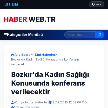
İLETIŞIM
Gece
HABER
WEB.TR
Kategoriler Menüsü
Ana Sayfa
Dini Haberler
Bozkır'da Kadın Sağlığı Konusunda konferans
verilecektir
Bozkır'da Kadın Sağlığı
Konusunda konferans
verilecektir
Konya Huzur Haberleri
12/09/2016 12:02:00 ÖÖ
1
dk okuma süresi