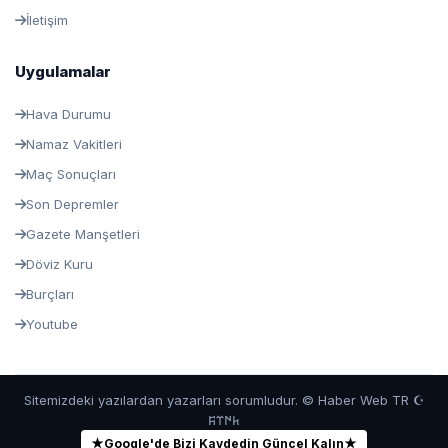
İletişim
Uygulamalar
Hava Durumu
Namaz Vakitleri
Maç Sonuçları
Son Depremler
Gazete Manşetleri
Döviz Kuru
Burçları
Youtube
Sitemizdeki yazılardan yazarları sorumludur. © Haber Web TR ☪
𐱅𐰇𐰼𐰰
★
Google'de Bizi Kaydedin Güncel Kalın
★