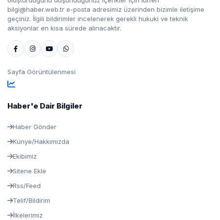
oluşturduğunu düşündüğünüz içerikler için lütfen
bilgi@haber.web.tr e-posta adresimiz üzerinden bizimle iletişime
geçiniz. İlgili bildirimler incelenerek gerekli hukuki ve teknik
aksiyonlar en kısa sürede alınacaktır.
Sayfa Görüntülenmesi
Haber'e Dair Bilgiler
Haber Gönder
Künye/Hakkımızda
Ekibimiz
Sitene Ekle
Rss/Feed
Telif/Bildirim
İlkelerimiz