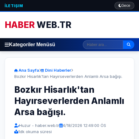
İLETIŞIM
Gece
HABER
WEB.TR
Kategoriler Menüsü
Ana Sayfa
Dini Haberler
Bozkır Hisarlık'tan Hayırseverlerden Anlamlı Arsa bağışı.
Bozkır Hisarlık'tan
Hayırseverlerden Anlamlı
Arsa bağışı.
Huzur - haber.web.tr
4/18/2026 12:49:00 ÖS
1
dk okuma süresi