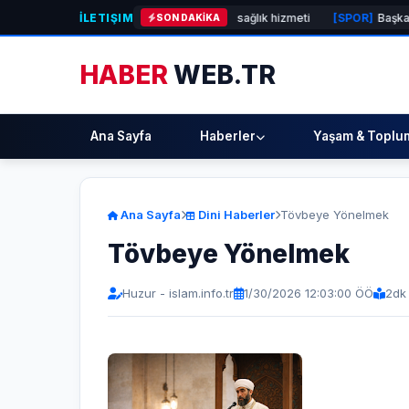
İLETIŞIM
emen Belediyesi’nden örnek sağlık hizmeti
[SPOR]
Başkan Yıldız Ünsal
SON DAKİKA
HABER
WEB.TR
Ana Sayfa
Haberler
Yaşam & Toplu
Ana Sayfa
Dini Haberler
Tövbeye Yönelmek
Tövbeye Yönelmek
Huzur - islam.info.tr
1/30/2026 12:03:00 ÖÖ
2
dk