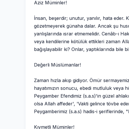
Aziz Müminler!
İnsan, beşerdir; unutur, yanılır, hata eder
gözetmeyerek günaha dalar. Ancak şu husus
yanlışlarında ısrar etmemelidir. Cenâb-ı Hak,
veya kendilerine kötülük ettikleri zaman All
bağışlayabilir ki? Onlar, yaptıklarında bile bi
Değerli Müslümanlar!
Zaman hızla akıp gidiyor. Ömür sermayemiz 
hayatımızın sonucu, ebedi mutluluk veya hüs
Peygamber Efendimiz (s.a.s)'in güzel ahlakı
olsa Allah affeder', 'Vakti gelince tövbe ed
Peygamberimiz (s.a.s) hadis-i şeriflerinde, 
Kıymetli Müminler!