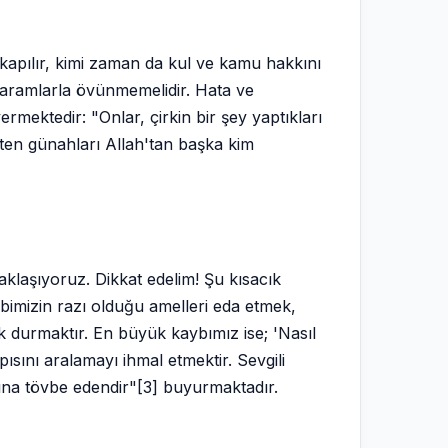
 kapılır, kimi zaman da kul ve kamu hakkını
Haramlarla övünmemelidir. Hata ve
rmektedir: "Onlar, çirkin bir şey yaptıkları
aten günahları Allah'tan başka kim
klaşıyoruz. Dikkat edelim! Şu kısacık
bimizin razı olduğu amelleri eda etmek,
k durmaktır. En büyük kaybımız ise; 'Nasıl
ısını aralamayı ihmal etmektir. Sevgili
sına tövbe edendir"[3] buyurmaktadır.