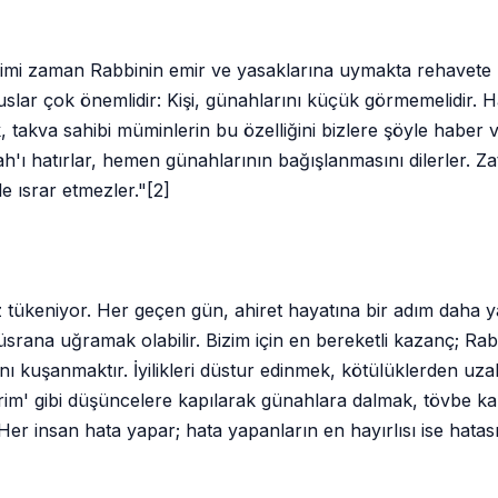
. Kimi zaman Rabbinin emir ve yasaklarına uymakta rehavete
lar çok önemlidir: Kişi, günahlarını küçük görmemelidir. 
 takva sahibi müminlerin bu özelliğini bizlere şöyle haber ve
ah'ı hatırlar, hemen günahlarının bağışlanmasını dilerler. Z
le ısrar etmezler."[2]
tükeniyor. Her geçen gün, ahiret hayatına bir adım daha ya
rana uğramak olabilir. Bizim için en bereketli kazanç; Rab
nı kuşanmaktır. İyilikleri düstur edinmek, kötülüklerden uza
erim' gibi düşüncelere kapılarak günahlara dalmak, tövbe kap
"Her insan hata
yapar; hata yapanların en hayırlısı ise hata