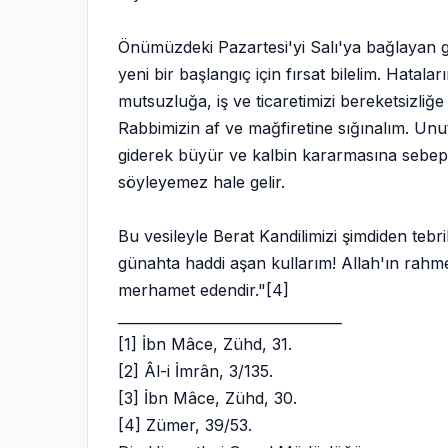
Önümüzdeki Pazartesi'yi Salı'ya bağlayan g
yeni bir başlangıç için fırsat bilelim. Hata
mutsuzluğa, iş ve ticaretimizi bereketsizl
Rabbimizin af ve mağfiretine sığınalım. Unut
giderek büyür ve kalbin kararmasına sebep 
söyleyemez hale gelir.
Bu vesileyle Berat Kandilimizi şimdiden tebr
günahta haddi aşan kullarım! Allah'ın rahm
merhamet edendir."[4]
________________________________
[1] İbn Mâce, Zühd, 31.
[2] Âl-i İmrân, 3/135.
[3] İbn Mâce, Zühd, 30.
[4] Zümer, 39/53.