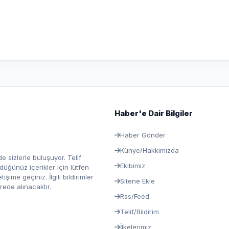
Haber'e Dair Bilgiler
Haber Gönder
Künye/Hakkımızda
e sizlerle buluşuyor. Telif
Ekibimiz
ğünüz içerikler için lütfen
ime geçiniz. İlgili bildirimler
Sitene Ekle
rede alınacaktır.
Rss/Feed
Telif/Bildirim
İlkelerimiz