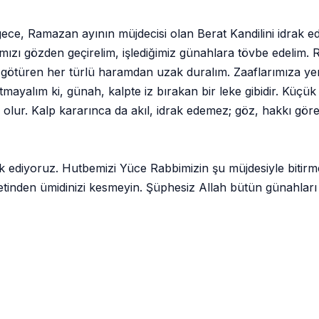
ece, Ramazan ayının müjdecisi olan Berat Kandilini idrak 
larımızı gözden geçirelim, işlediğimiz günahlara tövbe edeli
iğe götüren her türlü haramdan uzak duralım. Zaaflarımıza
mayalım ki, günah, kalpte iz bırakan bir leke gibidir. Küçük
olur. Kalp kararınca da akıl, idrak edemez; göz, hakkı gör
ik ediyoruz. Hutbemizi Yüce Rabbimizin şu müjdesiyle bitirme
etinden ümidinizi kesmeyin. Şüphesiz Allah bütün günahları