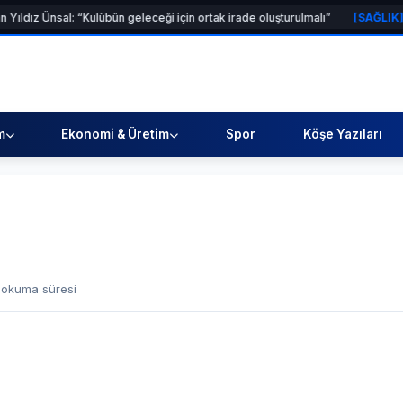
: “Kulübün geleceği için ortak irade oluşturulmalı”
[SAĞLIK]
Kadın arkadaş
m
Ekonomi & Üretim
Spor
Köşe Yazıları
 okuma süresi