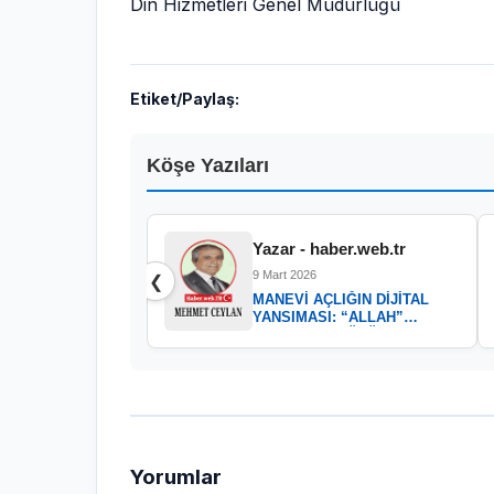
Din Hizmetleri Genel Müdürlüğü
Etiket/Paylaş:
Köşe Yazıları
Yazar - haber.web.tr
9 Mart 2026
❮
MANEVİ AÇLIĞIN DİJİTAL
YANSIMASI: “ALLAH”
KELAMININ GÜCÜ
Yorumlar