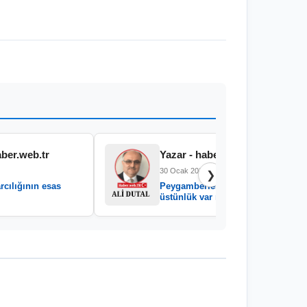
aber.web.tr
Yazar - haber.web.tr
30 Ocak 2026
❯
rcılığının esas
Peygamberler arasında
üstünlük var mıdır?