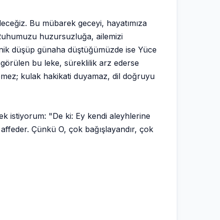
edeceğiz. Bu mübarek geceyi, hayatımıza
m. Ruhumuzu huzursuzluğa, ailemizi
 yenik düşüp günaha düştüğümüzde ise Yüce
 görülen bu leke, süreklilik arz ederse
emez; kulak hakikati duyamaz, dil doğruyu
k istiyorum: "De ki: Ey kendi aleyhlerine
 affeder. Çünkü O, çok bağışlayandır, çok