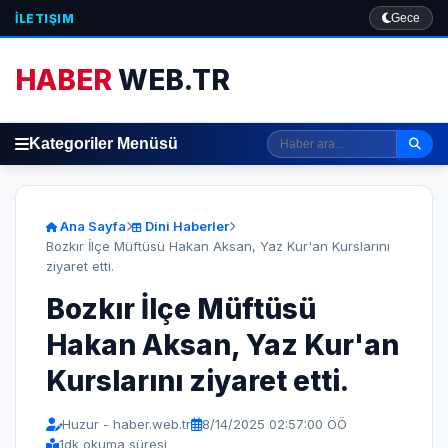
İLETIŞIM
Gece
HABER
WEB.TR
Kategoriler Menüsü
Ana Sayfa
Dini Haberler
Bozkır İlçe Müftüsü Hakan Aksan, Yaz Kur'an Kurslarını
ziyaret etti.
Bozkır İlçe Müftüsü
Hakan Aksan, Yaz Kur'an
Kurslarını ziyaret etti.
Huzur - haber.web.tr
8/14/2025 02:57:00 ÖÖ
1
dk okuma süresi