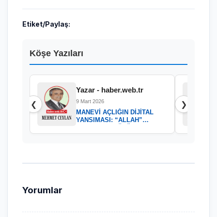
Etiket/Paylaş:
Köşe Yazıları
Yazar - haber.web.tr
9 Mart 2026
❮
❯
MANEVİ AÇLIĞIN DİJİTAL
YANSIMASI: “ALLAH”
KELAMININ GÜCÜ
Yorumlar