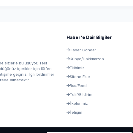
Haber'e Dair Bilgiler
Haber Gönder
Künye/Hakkımızda
e sizlerle buluşuyor. Telif
Ekibimiz
ğünüz içerikler için lütfen
ime geçiniz. İlgili bildirimler
Sitene Ekle
rede alınacaktır.
Rss/Feed
Telif/Bildirim
İlkelerimiz
İletişim