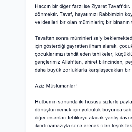
Haccın bir diğer farzı ise Ziyaret Tavafı'dı
dönmektir. Tavaf, hayatımızı Rabbimizin koyd
ve idealleri bir olan müminlerin; bir binanın 
Tavaftan sonra müminleri sa'y beklemektedir.
için gösterdiği gayretten ilham alarak, çocu
çocuklarımızı tehdit eden tehlikeler, küçük
gençlerimiz Allah'tan, ahiret bilincinden, 
daha büyük zorluklarla karşılaşacakları bir h
Aziz Müslümanlar!
Hutbemin sonunda iki hususu sizlerle payla
dönüştürmemek için yolculuk boyunca sabırlı,
diğer insanları tehlikeye atacak yanlış da
ikindi namazıyla sona erecek olan teşrik te