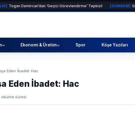
mircan’dan ‘Geçici Görevlendirme’ Tepkisi!
[GÜNDEM]
Sıcak Havalarda
m
Ekonomi & Üretim
Spor
Köşe Yazıları
nşa Eden İbadet: Hac
şa Eden İbadet: Hac
 okuma süresi