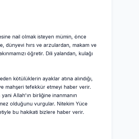
desine nail olmak isteyen mümin, önce
ere, dünyevi hırs ve arzulardan, makam ve
kınmamızı öğretir. Dili yalandan, kulağı
den kötülüklerin ayaklar atına alındığı,
i ve mahşeri tefekkür etmeyi haber verir.
 yani Allah'ın birliğine inanmanın
emez olduğunu vurgular. Nitekim Yüce
iyle bu hakikati bizlere haber verir.