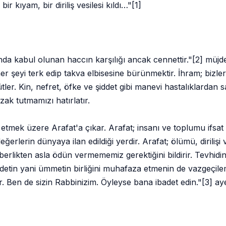
ir kıyam, bir diriliş vesilesi kıldı…"[1]
tında kabul olunan haccın karşılığı ancak cennettir."[2] müj
r şeyi terk edip takva elbisesine bürünmektir. İhram; bizl
r. Kin, nefret, öfke ve şiddet gibi manevi hastalıklardan sa
ak tutmamızı hatırlatır.
mek üzere Arafat'a çıkar. Arafat; insanı ve toplumu ifsat e
ğerlerin dünyaya ilan edildiği yerdir. Arafat; ölümü, diriliş
erlikten asla ödün vermememiz gerektiğini bildirir. Tevhidin
detin yani ümmetin birliğini muhafaza etmenin de vazgeçil
. Ben de sizin Rabbinizim. Öyleyse bana ibadet edin."[3] ayet