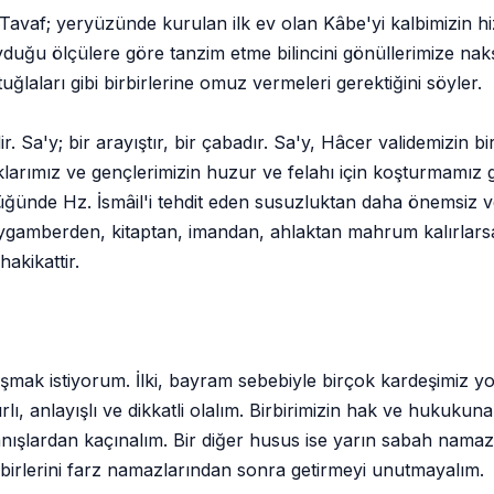
r. Tavaf; yeryüzünde kurulan ilk ev olan Kâbe'yi kalbimizin 
uğu ölçülere göre tanzim etme bilincini gönüllerimize nakşede
tuğlaları gibi birbirlerine omuz vermeleri gerektiğini söyler.
 Sa'y; bir arayıştır, bir çabadır. Sa'y, Hâcer validemizin bi
klarımız ve gençlerimizin huzur ve felahı için koşturmamız ge
lüğünde Hz. İsmâil'i tehdit eden susuzluktan daha önemsiz ve
peygamberden, kitaptan, imandan, ahlaktan mahrum kalırlarsa
akikattir.
şmak istiyorum. İlki, bayram sebebiyle birçok kardeşimiz y
 anlayışlı ve dikkatli olalım. Birbirimizin hak ve hukukuna 
vranışlardan kaçınalım. Bir diğer husus ise yarın sabah na
kbirlerini farz namazlarından sonra getirmeyi unutmayalım.