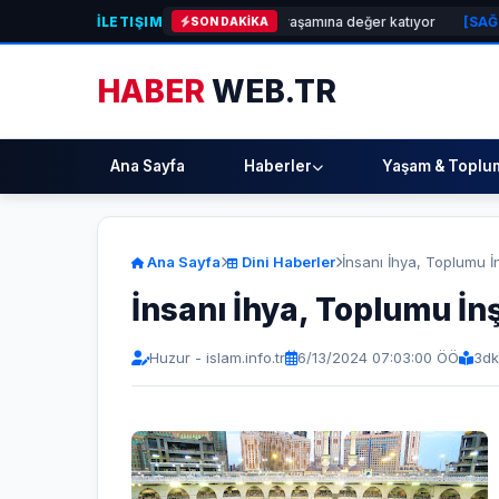
İLETIŞIM
aleri Alt, Karşıyaka’nın kültür yaşamına değer katıyor
[SAĞLIK]
Togan De
SON DAKİKA
HABER
WEB.TR
Ana Sayfa
Haberler
Yaşam & Toplu
Ana Sayfa
Dini Haberler
İnsanı İhya, Toplumu İ
İnsanı İhya, Toplumu İn
Huzur - islam.info.tr
6/13/2024 07:03:00 ÖÖ
3
dk