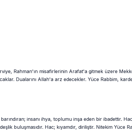
rviye, Rahman'ın misafirlerinin Arafat'a gitmek üzere Mekke'
caklar. Dualarını Allah'a arz edecekler. Yüce Rabbim, karde
 barındıran; insanı ihya, toplumu inşa eden bir ibadettir. Ha
eşlik buluşmasıdır. Hac; kıyamdır, diriliştir. Nitekim Yüce R