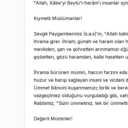
"Allah, Kâbe'yi Beytü'l-harâm'ı insanlar için b
Kıymetli Müslümanlar!
Sevgili Peygamberimiz (s.a.s)'in, "Allah ka
ihrama girer. İhram; günah ve haram olan he
mevkiden, şan ve şöhretten arınmamızı öğütle
gıybetten, gözü haramdan, kalbi hasetten uz
İhrama bürünen mümin, haccın farzını eda et
huzur ve barışı sağlayan insani ve vicdani de
Ümmet bilincini kuşanmamızı; birlik ve berab
vazgeçilmez olduğunu vurguladığı gibi, vah
Rabbimiz, "Sizin ümmetiniz, tek bir ümmettir
Değerli Müminler!