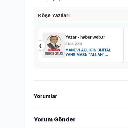
Köşe Yazıları
Yazar - haber.web.tr
9 Mart 2026
❮
MANEVİ AÇLIĞIN DİJİTAL
YANSIMASI: “ALLAH”
KELAMININ GÜCÜ
Yorumlar
Yorum Gönder