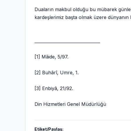
Duaların makbul olduğu bu mübarek günlerde
kardeşlerimiz başta olmak üzere dünyanın
________________________________
[1] Mâide, 5/97.
[2] Buhârî, Umre, 1.
[3] Enbiyâ, 21/92.
Din Hizmetleri Genel Müdürlüğü
Etiket/Paylaş: