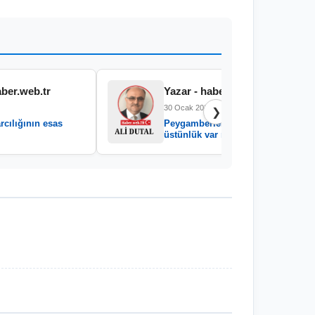
aber.web.tr
Yazar - haber.web.tr
30 Ocak 2026
❯
rcılığının esas
Peygamberler arasında
üstünlük var mıdır?