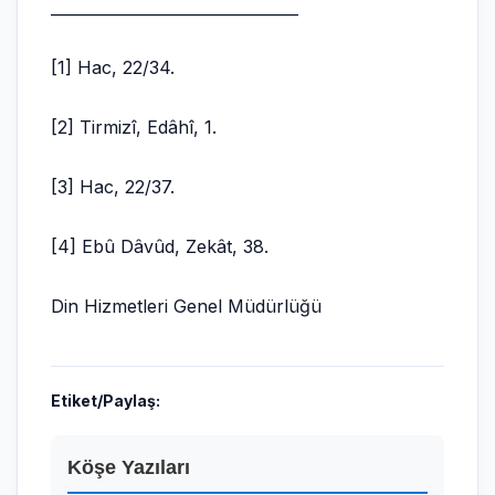
________________________________
[1] Hac, 22/34.
[2] Tirmizî, Edâhî, 1.
[3] Hac, 22/37.
[4] Ebû Dâvûd, Zekât, 38.
Din Hizmetleri Genel Müdürlüğü
Etiket/Paylaş:
Köşe Yazıları