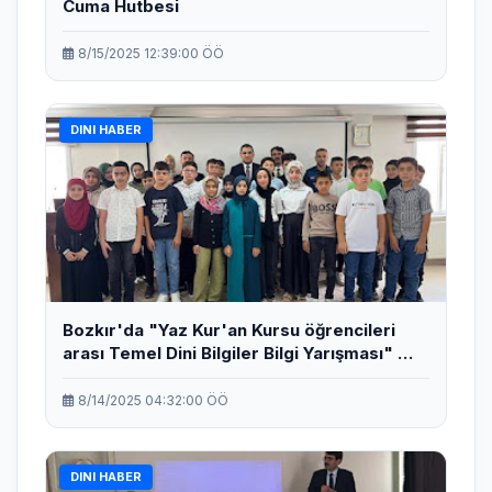
Cuma Hutbesi
8/15/2025 12:39:00 ÖÖ
DINI HABER
Bozkır'da "Yaz Kur'an Kursu ​öğrencileri ​
arası Temel Dini Bilgiler Bilgi Yarışması" ​
düzenlendi​.
8/14/2025 04:32:00 ÖÖ
DINI HABER